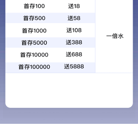
客户服务热线：
13662252835
0755-33182327
热门关键词：
usb type c接口
type c沉板公头
usb 3.1 type c插头
type c沉板
当前位置：
网站首页
»
新闻资讯
»
行业动态
分解USB 3.1 TYPE C母座连